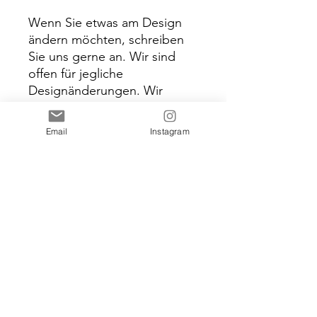
Wenn Sie etwas am Design
ändern möchten, schreiben
Sie uns gerne an. Wir sind
offen für jegliche
Designänderungen. Wir
starten erst mit der
Produktion wenn wir Ihre
Email
Instagram
Bestätigung erhalten haben.
Dieses Produkt ist nur für
privaten Gebrauch und darf
nicht kommerzielle
weiterverkauft werden.
Produkte die wunderbar zu
diesem Angebot
passen: https://etsy.me/2Fa1
Jkm