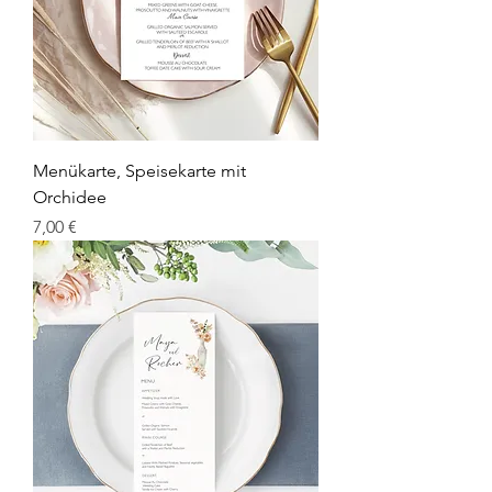
Menükarte, Speisekarte mit
Orchidee
Prix
7,00 €