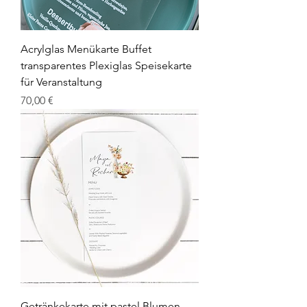
Acrylglas Menükarte Buffet
transparentes Plexiglas Speisekarte
für Veranstaltung
Prix
70,00 €
Getränkekarte mit pastel Blumen,