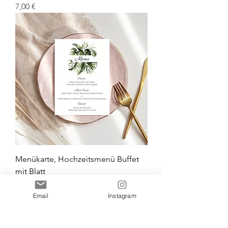
Prix
7,00 €
Menükarte, Hochzeitsmenü Buffet
mit Blatt
Prix
7,00 €
Email
Instagram