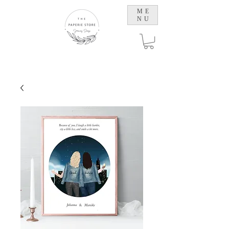
ME
NU