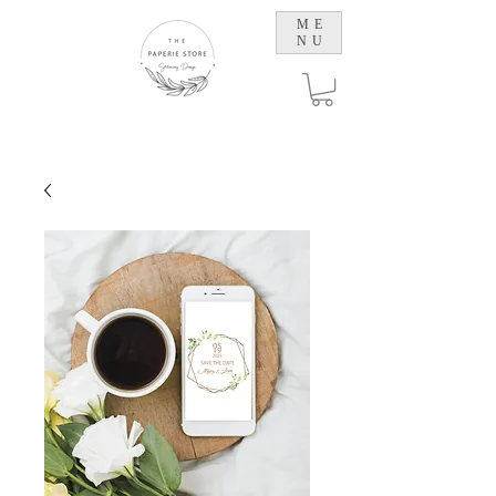
ME
NU