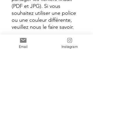
(PDF et JPG). Si vous
souhaitez utiliser une police
ou une couleur différente,
veuillez nous le faire savoir.
Veuillez noter que cet achat
Email
Instagram
ne comprend qu'un fichier
numérique. Rien de matériel
ne vous sera envoyé. Le
fichier est destiné à la
consommation privée
uniquement et ne peut être
revendu commercialement.
Pour les produits qui vont
bien avec cet article:
https://etsy.me/2NO0TIN