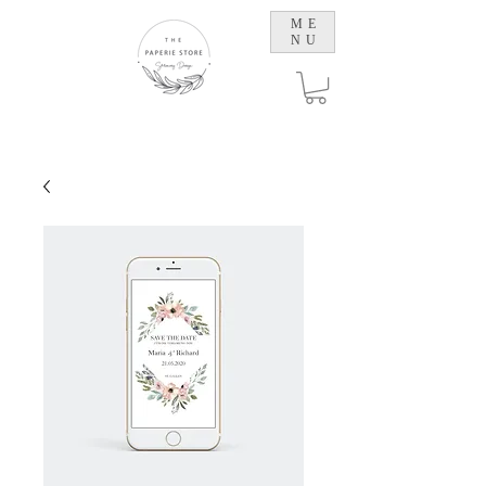
ME
NU