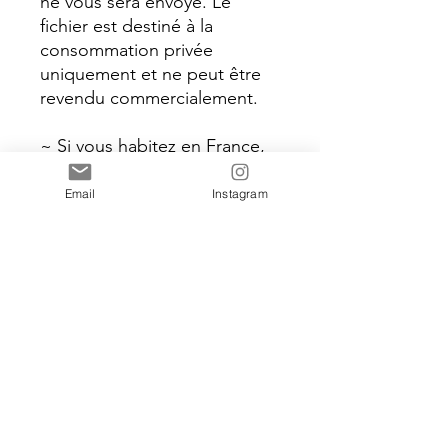
ne vous sera envoyé. Le
fichier est destiné à la
consommation privée
uniquement et ne peut être
revendu commercialement.
~ Si vous habitez en France,
veuillez nous contacter avant
de passer la commande afin
Email
Instagram
que nous ne vous facturions
pas pour l'expédition car il
s'agit simplement d'un fichier
numérique. ~
Pour les produits qui vont
bien avec cet article:
https://etsy.me/2KR6xvF
© The PaperieStore. All rights