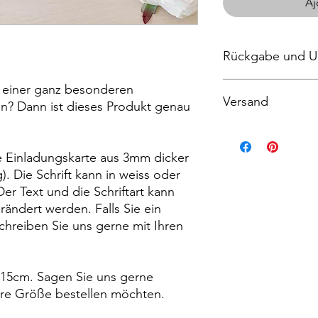
Aj
Rückgabe und U
Leider akzeptieren 
t einer ganz besonderen
Versand
Umtäusche, aber bitte
n? Dann ist dieses Produkt genau
irgendein Problem mi
Dieses Produkt wird 
Wochen versendet.
ne Einladungskarte aus 3mm dicker
g). Die Schrift kann in weiss oder
er Text und die Schriftart kann
rändert werden. Falls Sie ein
hreiben Sie uns gerne mit Ihren
x 15cm. Sagen Sie uns gerne
dere Größe bestellen möchten.