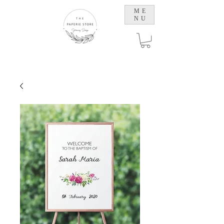
ME
NU